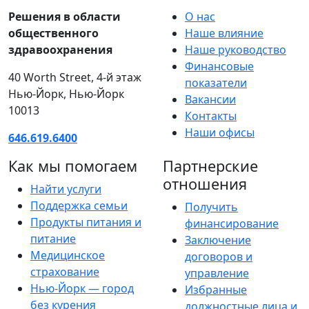
Решения в области
О нас
общественного
Наше влияние
здравоохранения
Наше руководство
Финансовые
40 Worth Street, 4-й этаж
показатели
Нью-Йорк, Нью-Йорк
Вакансии
10013
Контакты
Наши офисы
646.619.6400
Как мы помогаем
Партнерские
отношения
Найти услуги
Поддержка семьи
Получить
Продукты питания и
финансирование
питание
Заключение
Медицинское
договоров и
страхование
управление
Нью-Йорк — город
Избранные
без курения
должностные лица и